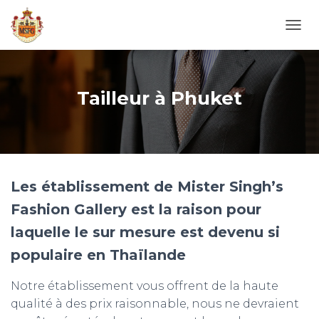
T
O
G
G
L
Tailleur à Phuket
E
N
A
V
I
G
Les établissement de Mister Singh’s
A
T
Fashion Gallery est la raison pour
I
O
laquelle le sur mesure est devenu si
N
populaire en Thaïlande
Notre établissement vous offrent de la haute
qualité à des prix raisonnable, nous ne devraient