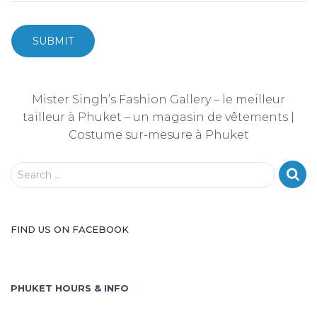
SUBMIT
Mister Singh’s Fashion Gallery – l
e meilleur
tailleur à Phuket – u
n magasin de vêtements |
Costume sur-mesure à Phuket
S
Search …
e
a
r
FIND US ON FACEBOOK
c
h
f
o
PHUKET HOURS & INFO
r
: